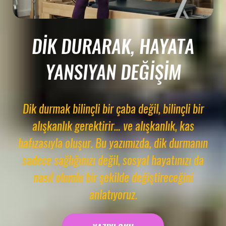
DIK DURARAK, HAYATA
YANSIYAN DEĞIŞIM
Dik durmak bilinçli bir çaba değil, bilinçli bir
alışkanlık gerektirir… ve alışkanlık, kas
hafızasıyla oluşur. Bu yazımızda, dik durmanın
sadece sağlığınızı değil, sosyal hayatınızı da
nasıl olumlu bir şekilde değiştireceğini
anlatıyoruz.