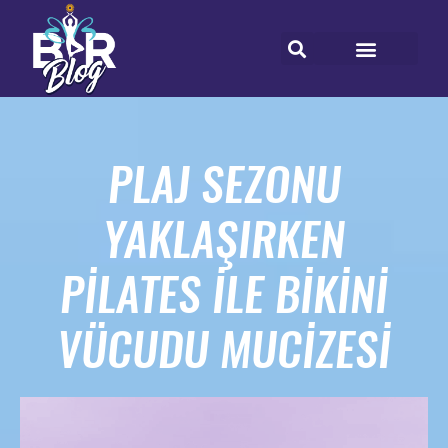
PLAJ SEZONU
YAKLAŞIRKEN
PILATES ILE BIKINI
VÜCUDU MUCIZESI