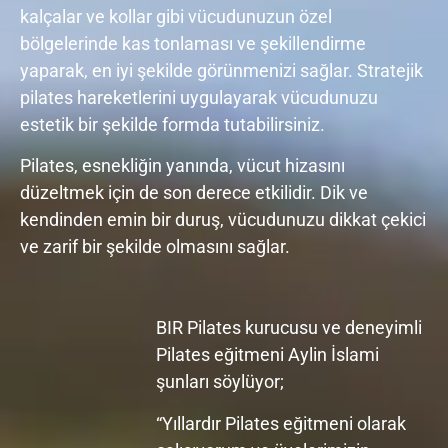
kalçalar ve kollar gibi vücudunuzun özel
bölgelerinde kas tonlaması ve şekillendirme
yaparak, en iyi şekilde görünmenizi sağlar. Stratejik
pilates hareketlerini uygulayarak vücudunuzu
estetik bir şekilde formda tutabilirsiniz.
Pilates, esnekliğin yanında, vücut hizasını
düzeltmek için de son derece etkilidir. Dik ve
kendinden emin bir duruş, vücudunuzu dikkat çekici
ve zarif bir şekilde olmasını sağlar.
BIR Pilates kurucusu ve deneyimli
Pilates eğitmeni Aylin İslami
şunları söylüyor;
“Yıllardır Pilates eğitmeni olarak