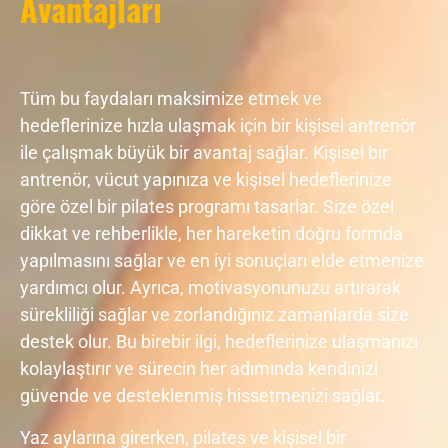
Avantajları
Tüm bu faydaları maksimize etmek ve
hedeflerinize hızla ulaşmak için bir kişisel antrenör
ile çalışmak büyük bir avantaj sağlar. Kişisel bir
antrenör, vücut yapınıza ve kişisel hedeflerinize
göre özel bir pilates programı tasarlar. Size özel
dikkat ve rehberlikle, her hareketin doğru formda
yapılmasını sağlar ve en iyi sonuçları elde etmenize
yardımcı olur. Ayrıca, motivasyonunuzu artırarak
sürekliliği sağlar ve zorlandığınız zamanlarda size
destek olur. Bu birebir ilgi, hedeflerinize ulaşmanızı
kolaylaştırır ve sürecin her adımında kendinizi
güvende ve desteklenmiş hissetmenizi sağlar.
Yaz aylarına girerken, pilates ve kişisel bir