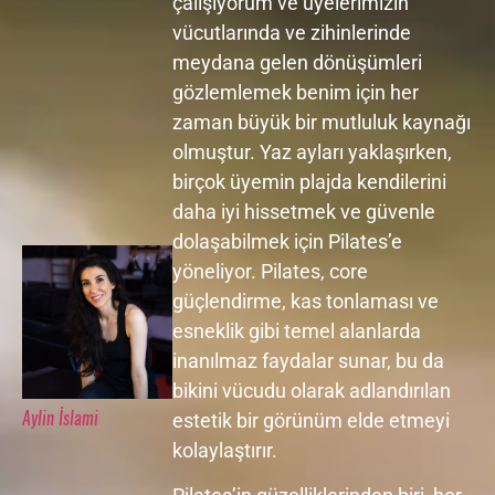
çalışıyorum ve üyelerimizin
vücutlarında ve zihinlerinde
meydana gelen dönüşümleri
gözlemlemek benim için her
zaman büyük bir mutluluk kaynağı
olmuştur. Yaz ayları yaklaşırken,
birçok üyemin plajda kendilerini
daha iyi hissetmek ve güvenle
dolaşabilmek için Pilates’e
yöneliyor. Pilates, core
güçlendirme, kas tonlaması ve
esneklik gibi temel alanlarda
inanılmaz faydalar sunar, bu da
bikini vücudu olarak adlandırılan
Aylin İslami
estetik bir görünüm elde etmeyi
kolaylaştırır.