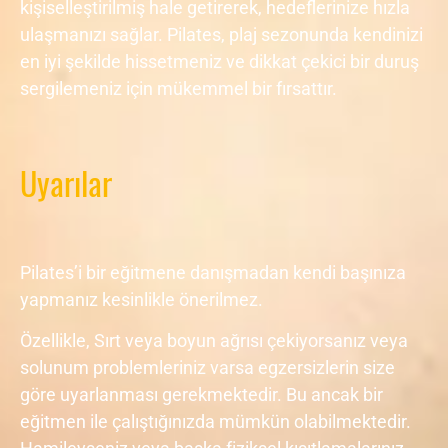
kişiselleştirilmiş hale getirerek, hedeflerinize hızla
ulaşmanızı sağlar. Pilates, plaj sezonunda kendinizi
en iyi şekilde hissetmeniz ve dikkat çekici bir duruş
sergilemeniz için mükemmel bir fırsattır.
Uyarılar
Pilates’i bir eğitmene danışmadan kendi başınıza
yapmanız kesinlikle önerilmez.
Özellikle, Sırt veya boyun ağrısı çekiyorsanız veya
solunum problemleriniz varsa egzersizlerin size
göre uyarlanması gerekmektedir. Bu ancak bir
eğitmen ile çalıştığınızda mümkün olabilmektedir.