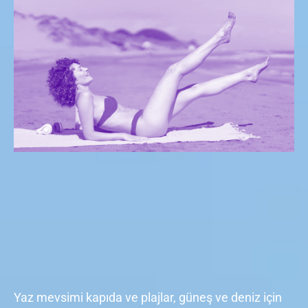
Yaz mevsimi kapıda ve plajlar, güneş ve deniz için