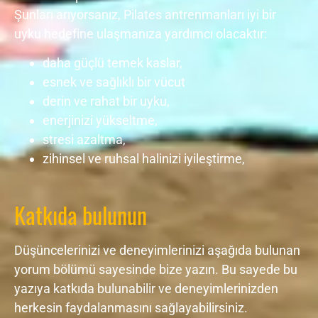
Şunları arıyorsanız, Pilates antrenmanları iyi bir
uyku hedefine ulaşmanıza yardımcı olacaktır:
daha güçlü temek kaslar,
esnek ve sağlıklı bir vücut
derin ve rahat bir uyku,
enerjinizi yükseltme,
stresi azaltma,
zihinsel ve ruhsal halinizi iyileştirme,
Katkıda bulunun
Düşüncelerinizi ve deneyimlerinizi aşağıda bulunan
yorum bölümü sayesinde bize yazın. Bu sayede bu
yazıya katkıda bulunabilir ve deneyimlerinizden
herkesin faydalanmasını sağlayabilirsiniz.