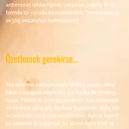
antrenörün rehberliğinde çalışarak, sağlıklı, fit ve
formda bir vücuda kavuşabilirsiniz. Şimdi başlayın
ve plaj sezonunun tadını çıkarın!
Özetlemek gerekirse…
Yaz aylarının yaklaşmasıyla birlikte, pilates, ideal
bikini vücuduna ulaşmanız için harika bir yöntem
sunar. Pilates ile core güçlendirme, kas tonlaması
ve esneklik artışı gibi faydalar sayesinde, daha sıkı
ve şekilli bir vücut elde edebilirsiniz. Ayrıca, kişisel
bir antrenör ile çalışmak, bu süreci daha etkili ve