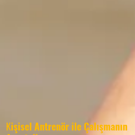
K
işisel Antrenör ile Çalışmanın