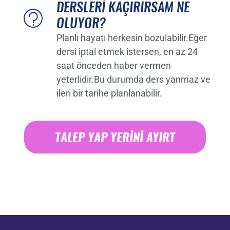
hem kendinize,
DERSLERI KAÇIRIRSAM NE
hem
OLUYOR?
arkadaşınıza
hem de
Planlı hayatı herkesin bozulabilir.Eğer
hocanıza karşı
sorumlu
dersi iptal etmek istersen, en az 24
oluyorsunuz.
saat önceden haber vermen
Bu da sizi daha
yeterlidir.Bu durumda ders yanmaz ve
düzenli
gelmeye ve
ileri bir tarihe planlanabilir.
devam etmeye
zorluyor
açıkcası…
TALEP YAP YERİNİ AYIRT
#pilatesstudio
#birpilates
#pilates
#pilateslovers
#pilatesilegucl
ukadinlar
#duetpilates
#dayanıklılık
#pilatesmat
#pilateslife