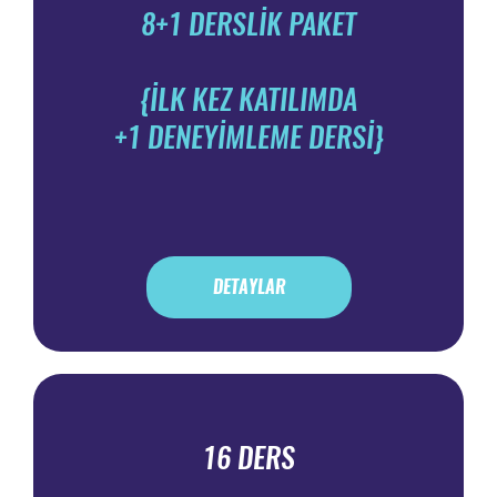
8+1 DERSLİK PAKET
{İLK KEZ KATILIMDA
+1 DENEYİMLEME DERSİ}
DETAYLAR
16 DERS