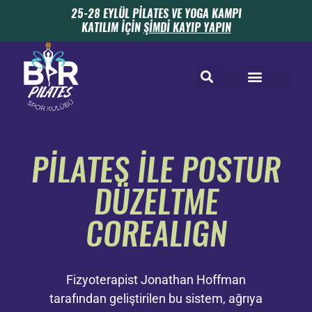
25-28 EYLÜL PİLATES VE YOGA KAMPI
KATILIM İÇİN
ŞİMDİ KAYIP YAPIN
PİLATES İLE POSTUR
DÜZELTME
COREALIGN
Fizyoterapist Jonathan Hoffman
tarafından geliştirilen bu sistem, ağrıya