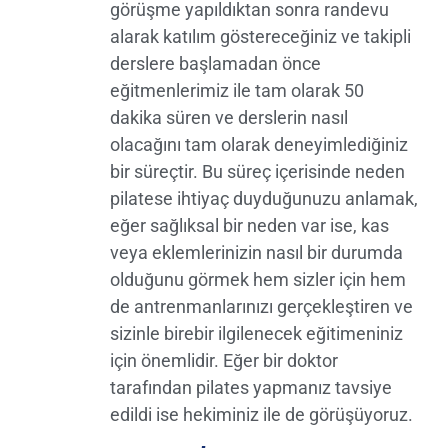
dersler #pilate
#workout
görüşme yapıldıktan sonra randevu
varmıyorsunuz.
vvet #workout
sstudio #birpil
#gym
#gym #instapil
alarak katılım göstereceğiniz ve takipli
ates #pilates #
#instapilates
🙋🏻‍♀️Gökçe -
ates #instapila
pilateslovers #
#instapilatesb
derslere başlamadan önce
Tabii bir de
tesbody
pilatesileguclu
ody
şöyle bir
#prenatalpilat
eğitmenlerimiz ile tam olarak 50
kadinlar #daya
#fonksiyonelan
durum var. O
es #hamile
dakika süren ve derslerin nasıl
nıklılık #pilate
trenman
dönem
#hamilepilates
sreformer #pil
olacağını tam olarak deneyimlediğiniz
Reformer
i
43
2
ateslife #pilat
Pilates
bir süreçtir. Bu süreç içerisinde neden
esbody #esnek
124
4
yapmak
lik #denge #ku
pilatese ihtiyaç duyduğunuzu anlamak,
istiyoruz,
vvet #workout
çünkü daha
eğer sağlıksal bir neden var ise, kas
#kadınlarınkuv
etkili ve
veti #enerji #p
veya eklemlerinizin nasıl bir durumda
verimli
ozitiflik #sağlı
olduğunu görmek hem sizler için hem
olduğunu
klıyaşam #spor
biliyoruz. Onu
de antrenmanlarınızı gerçekleştiren ve
#gym #arkada
da tabiki
şlık #motivasy
sizinle birebir ilgilenecek eğitimeniniz
birebir ve
on #instaspor
düzenli
için önemlidir. Eğer bir doktor
#instahealth #
yapmanız
kadınlargücü
tarafından pilates yapmanız tavsiye
gerekiyor. Özel
hoca ile
edildi ise hekiminiz ile de görüşüyoruz.
34
0
çalıştığınızda