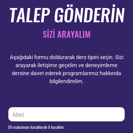
#pilatesbody
TALEP GÖNDERİN
#esneklik
#denge
#kuvvet
#workout
#gym
SİZİ ARAYALIM
#instapilates
#instapilatesb
ody
#fonksiyonelan
Aşağıdaki formu doldurarak ders tipini seçin. Sizi
trenman
arayarak iletişime geçelim ve deneyimleme
90
1
dersine davet ederek programlarımız hakkında
bilgilendirelim.
ö
A
n
d
c
ı
e
n
50 maksimum karakterde 0 karakter.
l
ı