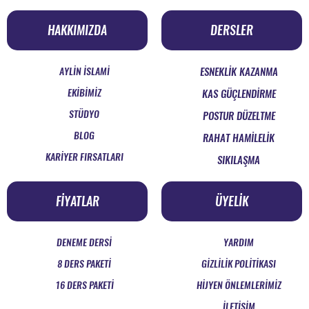
HAKKIMIZDA
DERSLER
AYLİN İSLAMİ
ESNEKLİK KAZANMA
EKİBİMİZ
KAS GÜÇLENDİRME
STÜDYO
POSTUR DÜZELTME
BLOG
RAHAT HAMİLELİK
KARİYER FIRSATLARI
SIKILAŞMA
FİYATLAR
ÜYELİK
DENEME DERSİ
YARDIM
8 DERS PAKETİ
GİZLİLİK POLİTİKASI
16 DERS PAKETİ
HİJYEN ÖNLEMLERİMİZ
İLETİŞİM