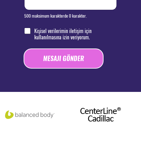
500 maksimum karakterde 0 karakter.
O
Kişisel verilerimin iletişim için
n
kullanılmasına izin veriyorum.
a
y
k
MESAJI GÖNDER
u
t
A
u
l
s
t
u
e
*
r
n
a
t
i
v
e
: