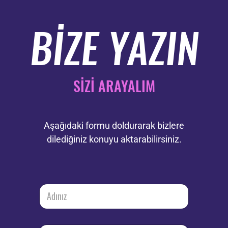
BİZE YAZIN
SİZİ ARAYALIM
Aşağıdaki formu doldurarak bizlere
dilediğiniz konuyu aktarabilirsiniz.
K
A
o
d
n
ı
u
n
M
ı