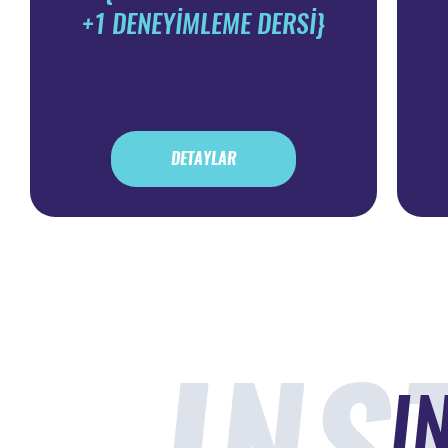
+1 DENEYİMLEME DERSİ}
DETAYLAR
INS
I