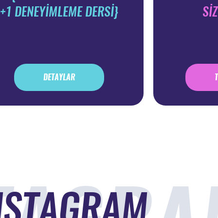
+1 DENEYİMLEME DERSİ}
Sİ
DETAYLAR
TAGRA
NSTAGRAM