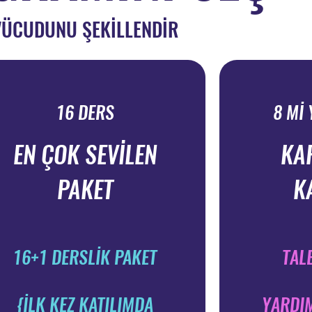
VÜCUDUNU ŞEKİLLENDİR
16 DERS
8 Mİ
EN ÇOK SEVİLEN
KA
PAKET
K
16+1 DERSLİK PAKET
TAL
{İLK KEZ KATILIMDA
YARDIM