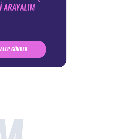
Zİ ARAYALIM
TALEP GÖNDER
M