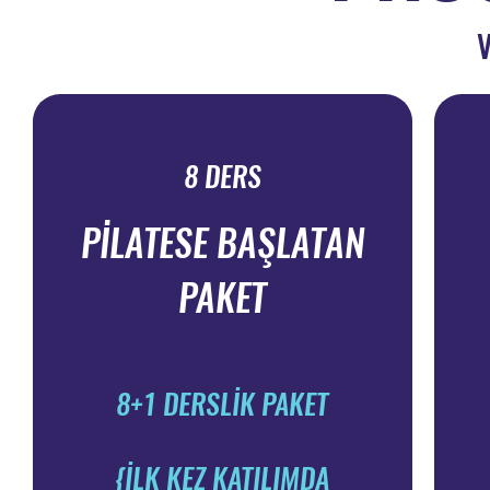
8 DERS
PİLATESE BAŞLATAN
PAKET
8+1 DERSLİK PAKET
{İLK KEZ KATILIMDA