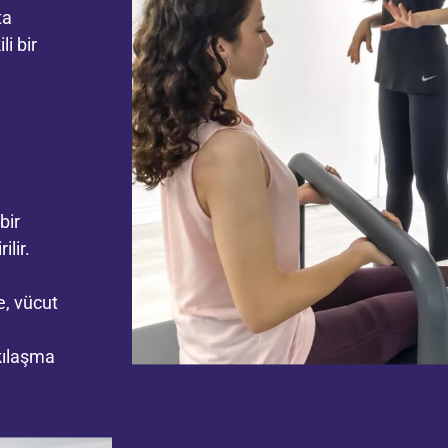
ta
i bir
bir
lir.
n
e, vücut
kılaşma