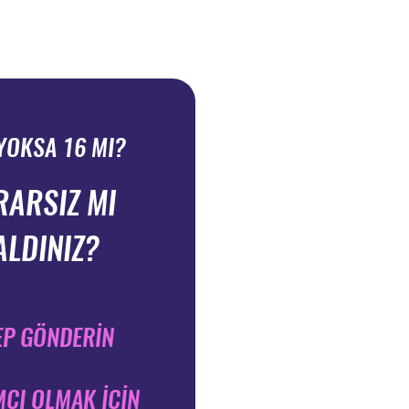
 YOKSA 16 MI?
RARSIZ MI
ALDINIZ?
EP GÖNDERİN
CI OLMAK İÇİN