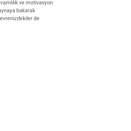
evamlılık ve motivasyon
ı aynaya bakarak
 çevrenizdekiler de