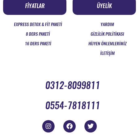
FİYATLAR
ÜYELİK
EXPRESS DETOX & FIT PAKETI
YARDIM
8 DERS PAKETİ
GİZLİLİK POLİTİKASI
16 DERS PAKETİ
HİJYEN ÖNLEMLERİMİZ
İLETİŞİM
0312-8099811
0554-7818111