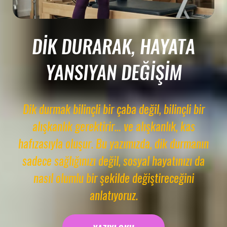
DIK DURARAK, HAYATA
YANSIYAN DEĞIŞIM
Dik durmak bilinçli bir çaba değil, bilinçli bir
alışkanlık gerektirir… ve alışkanlık, kas
hafızasıyla oluşur. Bu yazımızda, dik durmanın
sadece sağlığınızı değil, sosyal hayatınızı da
nasıl olumlu bir şekilde değiştireceğini
anlatıyoruz.