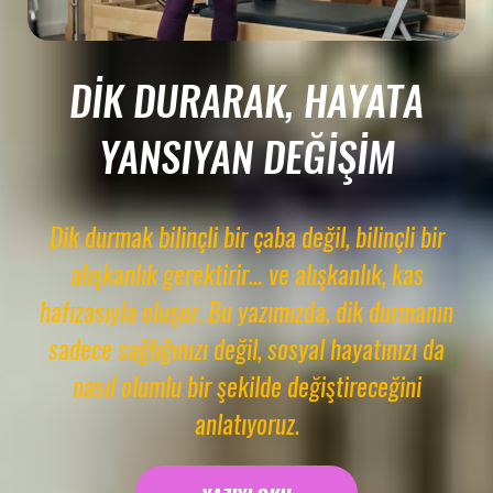
DIK DURARAK, HAYATA
YANSIYAN DEĞIŞIM
Dik durmak bilinçli bir çaba değil, bilinçli bir
alışkanlık gerektirir… ve alışkanlık, kas
hafızasıyla oluşur. Bu yazımızda, dik durmanın
sadece sağlığınızı değil, sosyal hayatınızı da
nasıl olumlu bir şekilde değiştireceğini
anlatıyoruz.