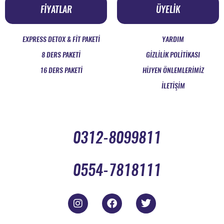
FİYATLAR
ÜYELİK
EXPRESS DETOX & FIT PAKETI
YARDIM
8 DERS PAKETİ
GİZLİLİK POLİTİKASI
16 DERS PAKETİ
HİJYEN ÖNLEMLERİMİZ
İLETİŞİM
0312-8099811
0554-7818111