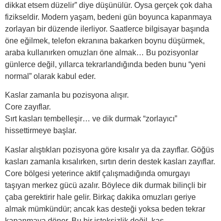
dikkat etsem düzelir” diye düşünülür. Oysa gerçek çok daha
fizikseldir. Modern yaşam, bedeni gün boyunca kapanmaya
zorlayan bir düzende ilerliyor. Saatlerce bilgisayar başında
öne eğilmek, telefon ekranına bakarken boynu düşürmek,
araba kullanırken omuzları öne almak… Bu pozisyonlar
günlerce değil, yıllarca tekrarlandığında beden bunu “yeni
normal” olarak kabul eder.
Kaslar zamanla bu pozisyona alışır.
Core zayıflar.
Sırt kasları tembelleşir… ve dik durmak “zorlayıcı”
hissettirmeye başlar.
Kaslar alıştıkları pozisyona göre kısalır ya da zayıflar. Göğüs
kasları zamanla kısalırken, sırtın derin destek kasları zayıflar.
Core bölgesi yeterince aktif çalışmadığında omurgayı
taşıyan merkez gücü azalır. Böylece dik durmak bilinçli bir
çaba gerektirir hale gelir. Birkaç dakika omuzları geriye
almak mümkündür; ancak kas desteği yoksa beden tekrar
kapanmaya döner. Bu bir isteksizlik değil, kas