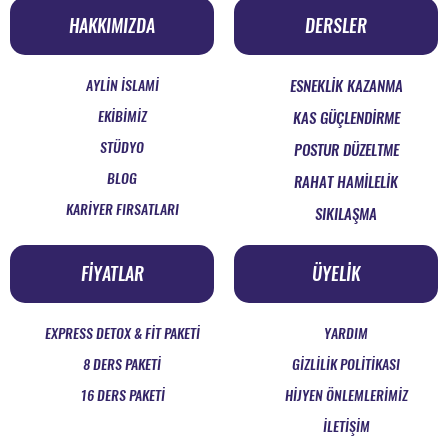
HAKKIMIZDA
DERSLER
AYLİN İSLAMİ
ESNEKLİK KAZANMA
EKİBİMİZ
KAS GÜÇLENDİRME
STÜDYO
POSTUR DÜZELTME
BLOG
RAHAT HAMİLELİK
KARİYER FIRSATLARI
SIKILAŞMA
FİYATLAR
ÜYELİK
EXPRESS DETOX & FIT PAKETI
YARDIM
8 DERS PAKETİ
GİZLİLİK POLİTİKASI
16 DERS PAKETİ
HİJYEN ÖNLEMLERİMİZ
İLETİŞİM